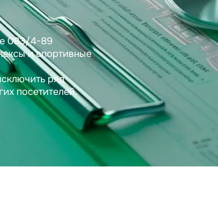
е 083/4-89
лексы и спортивные
исключить ряд
гих посетителей.