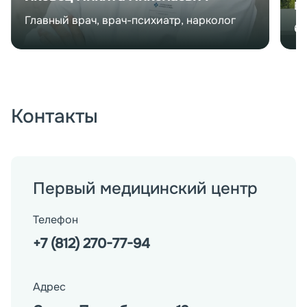
Вр
Главный врач, врач-психиатр, нарколог
6
Контакты
Первый медицинский центр
Телефон
+7 (812) 270-77-94
Адрес