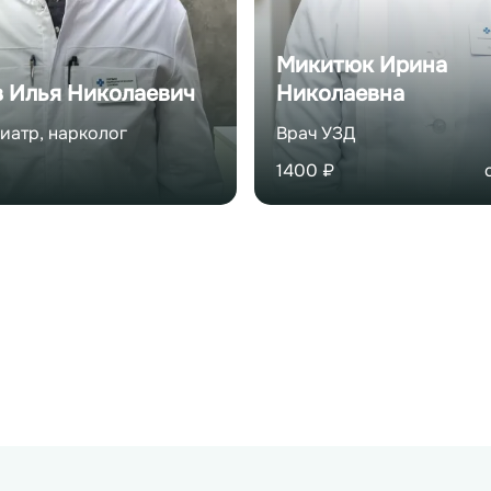
дробнее о враче
Подробнее о вра
Микитюк Ирина
 Илья Николаевич
Николаевна
иатр, нарколог
Врач УЗД
1400
₽