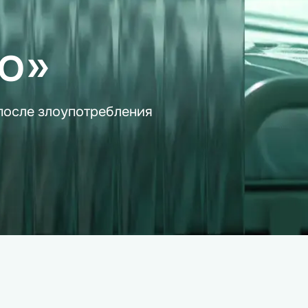
о»
после злоупотребления 