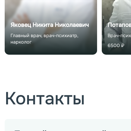
Подробнее о враче
По
Яковец Никита Николаевич
Потапов
Главный врач, врач-психиатр,
Врач-псих
нарколог
6500
₽
Контакты