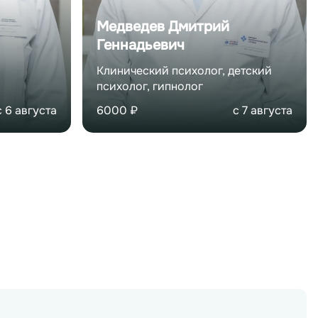
че
Подробнее о враче
Медведев Дмитрий
Геннадьевич
Клинический психолог, детский
психолог, гипнолог
с
6 августа
6000
₽
с
7 августа